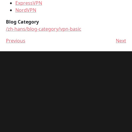
ExpressVPN
NordVPN
Blog Category
/zh-hans/blog-category/vpn-basic
Previous
Next